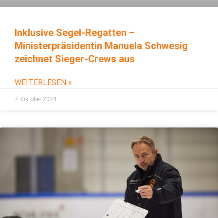
Inklusive Segel-Regatten –
Ministerpräsidentin Manuela Schwesig
zeichnet Sieger-Crews aus
WEITERLESEN »
7. Oktober 2024