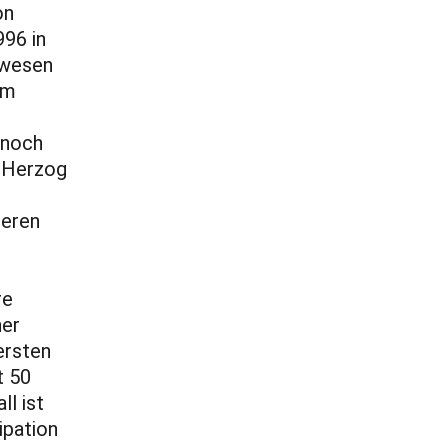
on
996 in
ewesen
im
r noch
h Herzog
geren
re
ner
ersten
t 50
ll ist
ipation