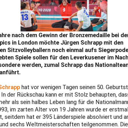
ahre nach dem Gewinn der Bronzemedaille bei de
pics in London möchte Jürgen Schrapp mit den
n Sitzvolleyballern noch einmal aufs Siegerpode
ebten Spiele sollen für den Leverkusener im Nac
sondere werden, zumal Schrapp das Nationaltea
anführt.
Schrapp
hat vor wenigen Tagen seinen 50. Geburts
. In der Rückschau kann er mit Stolz behaupten, das
mehr als sein halbes Leben lang für die Nationalma
1993, im zarten Alter von 19 Jahren wurde er erstma
t, seitdem hat er 395 Länderspiele absolviert und a
und sechs Weltmeisterschaften teilgenommen. Die