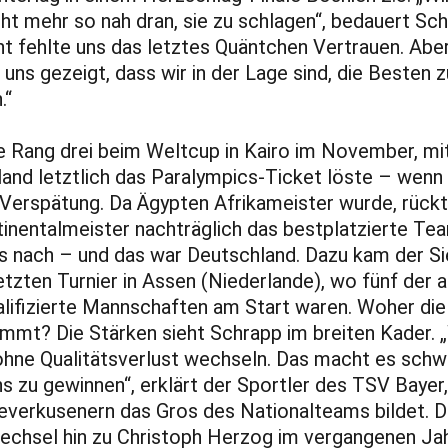
cht mehr so nah dran, sie zu schlagen“, bedauert Sch
cht fehlte uns das letztes Quäntchen Vertrauen. Abe
 uns gezeigt, dass wir in der Lage sind, die Besten z
.“
e Rang drei beim Weltcup in Kairo im November, m
and letztlich das Paralympics-Ticket löste – wenn
 Verspätung. Da Ägypten Afrikameister wurde, rückt
inentalmeister nachträglich das bestplatzierte Te
 nach – und das war Deutschland. Dazu kam der S
tzten Turnier in Assen (Niederlande), wo fünf der a
alifizierte Mannschaften am Start waren. Woher die
mt? Die Stärken sieht Schrapp im breiten Kader. 
hne Qualitätsverlust wechseln. Das macht es schw
s zu gewinnen“, erklärt der Sportler des TSV Bayer,
everkusenern das Gros des Nationalteams bildet. D
echsel hin zu Christoph Herzog im vergangenen Ja