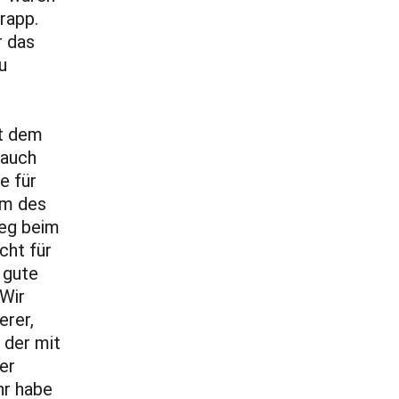
rapp.
r das
u
it dem
 auch
e für
am des
ieg beim
cht für
 gute
„Wir
erer,
 der mit
er
hr habe