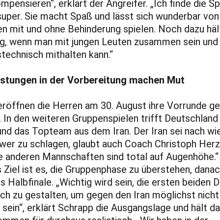
ompensieren“, erklärt der Angreifer. „Ich finde die S
super. Sie macht Spaß und lässt sich wunderbar von
 mit und ohne Behinderung spielen. Noch dazu häl
ng, wenn man mit jungen Leuten zusammen sein und
stechnisch mithalten kann.“
istungen in der Vorbereitung machen Mut
 eröffnen die Herren am 30. August ihre Vorrunde g
n. In den weiteren Gruppenspielen trifft Deutschland 
und das Topteam aus dem Iran. Der Iran sei nach wie
wer zu schlagen, glaubt auch Coach Christoph Herz
le anderen Mannschaften sind total auf Augenhöhe.“
 Ziel ist es, die Gruppenphase zu überstehen, dana
s Halbfinale. „Wichtig wird sein, die ersten beiden D
ich zu gestalten, um gegen den Iran möglichst nicht
 sein“, erklärt Schrapp die Ausgangslage und hält d