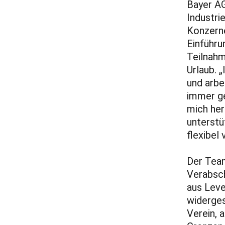
Bayer AG
Industri
Konzerne
Einführu
Teilnahm
Urlaub. 
und arbe
immer ge
mich her
unterstü
flexibel 
Der Tea
Verabsch
aus Leve
widerges
Verein, 