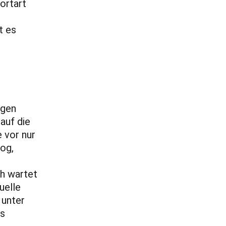
portart
t es
egen
auf die
 vor nur
og,
ch wartet
uelle
 unter
as