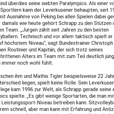
 sind überdies seine siebten Paralympics. Als einer v
Sportlern kann der Leverkusener behaupten, seit 1
mit Ausnahme von Peking bei allen Spielen dabei g
– damals wie heute gehört Schrapp zu den Stützen 
n Team. „Jürgen zählt seit Jahren zu den besten
eyballern. Technisch und vor allem taktisch spielt e
f höchstem Niveau“, sagt Bundestrainer Christop
nen Routinier und Kapitän, der sich trotz seines
hrittenen Alters im Team mit zum Teil deutlich jün
 immer noch wohl fühlt.
schen ihm und Mathis Tigler beispielsweise 22 Jah
terschied liegen, spielt keine Rolle. Sein Leverkuse
ege kam 1996 zur Welt, als Schrapp gerade seine 
ics spielte. „Es gibt wenige Sportarten, die man mi
 Leistungssport-Niveau betreiben kann. Sitzvolleyba
rem schnell, aber man kann mit Erfahrung und Antiz