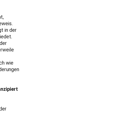
t,
eweis.
t in der
iedet.
 der
erweile
ch wie
nderungen
nzipiert
der