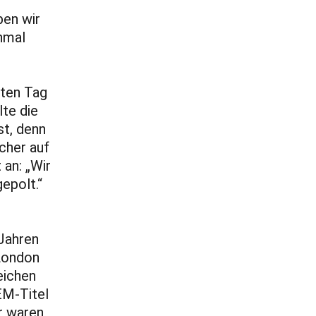
ben wir
nmal
uten Tag
lte die
st, denn
cher auf
an: „Wir
epolt.“
 Jahren
 London
eichen
EM-Titel
ir waren