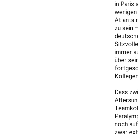
in Paris
wenigen 
Atlanta 
zu sein 
deutsche
Sitzvoll
immer au
über sei
fortgesc
Kollegen
Dass zwi
Altersun
Teamkoll
Paralymp
noch auf
zwar ext