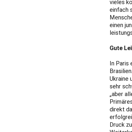
vieles k
einfach 
Menschen
einen ju
leistung
Gute Le
In Paris
Brasilie
Ukraine 
sehr sch
„aber al
Primäres
direkt da
erfolgre
Druck zu