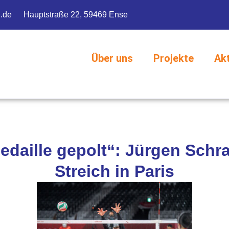
g.de
Hauptstraße 22, 59469 Ense
Über uns
Projekte
Ak
Medaille gepolt“: Jürgen Schr
Streich in Paris