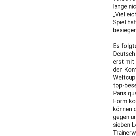
lange ni
„Viellei
Spiel hat
besiegen
Es folgt
Deutschl
erst mit
den Kont
Weltcups
top-bese
Paris qu
Form kom
können o
gegen un
sieben L
Trainerw