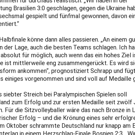
mmen für durchaus realistisch. „Wir haben in der
tung Brasilien 3:0 geschlagen, gegen die Ukraine ha
 sechsmal gespielt und fünfmal gewonnen, davon ei
ntiert.“
albfinale könne dann alles passieren. „An einem g
 in der Lage, auch die besten Teams schlagen. Ich ha
 absolut für möglich, auch wenn das ein hohes Ziel i
ze ist mittlerweile eng zusammengerückt. Es wird si
sform ankommen“, prognostiziert Schrapp und fügt 
s einiges vorgenommen und sind voll auf Medaille g
 siebter Streich bei Paralympischen Spielen soll
and zum Erfolg und zur ersten Medaille seit zwölf
n. Für die Sitzvolleyballer wäre das nach Bronze in
orischer Erfolg – und die Krönung eines sehr erfolgr
 Im Oktober schrammte Deutschland nur knapp am 
unterlag in einem Herzschlag-Finale Bosnien 2:3. „W