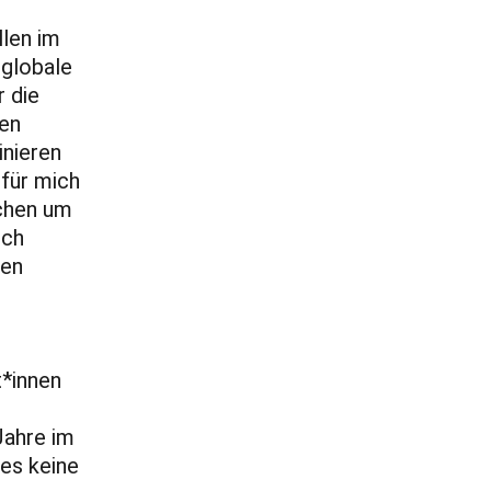
llen im
 globale
 die
ten
inieren
 für mich
schen um
ich
ten
*innen
Jahre im
 es keine