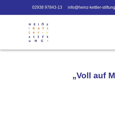
02938 97843-13
info@heinz-kettler-stiftun
„Voll auf 