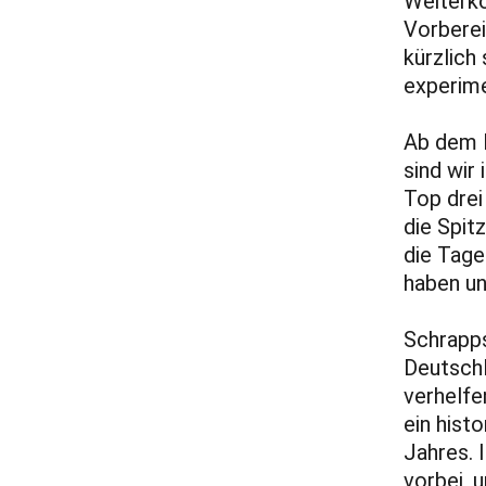
Weiterko
Vorberei
kürzlich
experime
Ab dem H
sind wir
Top drei
die Spit
die Tage
haben un
Schrapps
Deutschl
verhelfe
ein hist
Jahres.
vorbei, 