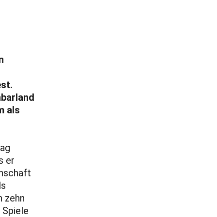
n
st.
hbarland
m als
tag
s er
nnschaft
ls
n zehn
 Spiele