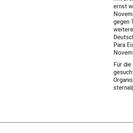
ernst w
Novembe
gegen T
weitere
Deutsch
Para Ei
Novemb
Für die
gesucht
Organis
sternal