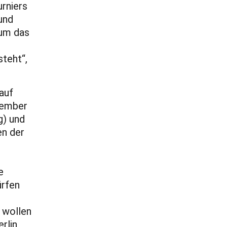
urniers
und
 um das
teht“,
auf
vember
g) und
en der
e
ürfen
 wollen
rlin