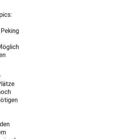
pics:
n Peking
Möglich
en
e
Plätze
noch
nötigen
 den
nem