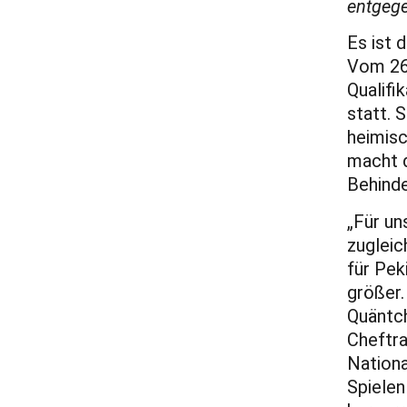
entgege
Es ist 
Vom 26.
Qualifi
statt. 
heimisc
macht d
Behind
„Für un
zugleic
für Pek
größer.
Quäntch
Cheftra
Nationa
Spielen