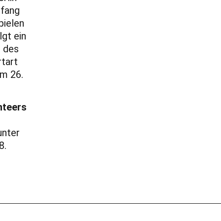
nfang
pielen
gt ein
n des
tart
em 26.
nteers
unter
8.