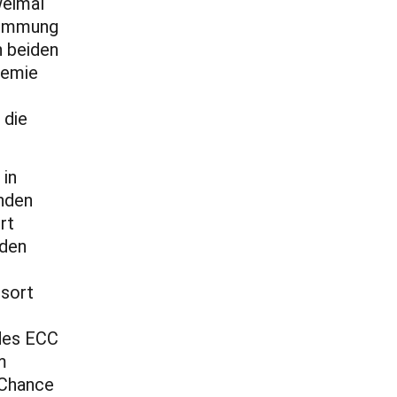
weimal
Stimmung
n beiden
demie
 die
 in
rnden
rt
 den
gsort
 des ECC
m
 Chance