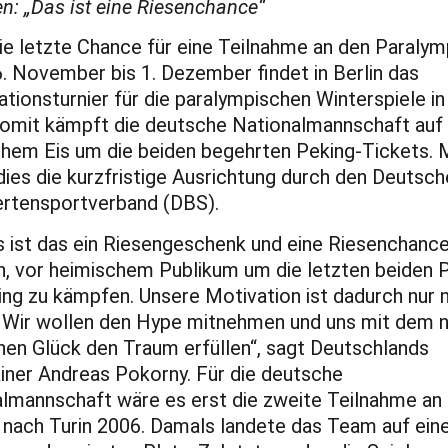
n: „Das ist eine Riesenchance“
die letzte Chance für eine Teilnahme an den Paralym
 November bis 1. Dezember findet in Berlin das
kationsturnier für die paralympischen Winterspiele i
Somit kämpft die deutsche Nationalmannschaft auf
hem Eis um die beiden begehrten Peking-Tickets. 
ies die kurzfristige Ausrichtung durch den Deutsch
ertensportverband (DBS).
s ist das ein Riesengeschenk und eine Riesenchanc
h, vor heimischem Publikum um die letzten beiden 
ing zu kämpfen. Unsere Motivation ist dadurch nur 
 Wir wollen den Hype mitnehmen und uns mit dem 
en Glück den Traum erfüllen“, sagt Deutschlands
iner Andreas Pokorny. Für die deutsche
lmannschaft wäre es erst die zweite Teilnahme an
 nach Turin 2006. Damals landete das Team auf ei