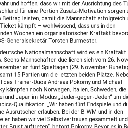
ahr und hoffen, dass wir mit der Ausrichtung des T
schland für eine Portion Zusatz-Motivation sorgen 
 Beitrag leisten, damit die Mannschaft erfolgreich
Ticket kämpft – wohlwissend, dass uns in den
den Wochen ein organisatorischer Kraftakt bevors
BS-Generalsekretär Torsten Burmester.
 deutsche Nationalmannschaft wird es ein Kraftakt 
s. Sechs Mannschaften duellieren sich vom 26. No
Dezember an fünf Spieltagen (29. November Ruheta
esamt 15 Partien um die letzten beiden Plätze. Neb
l des Trainer-Duos Andreas Pokorny und Michael
ky kämpfen noch Norwegen, Italien, Schweden, die
ei und Japan im Modus „Jeder-gegen-Jeden“ um di
pics-Qualifikation. „Wir haben fünf Endspiele und d
ne Ausrutscher erlauben. Bei der B-WM und in den
elen haben wir viel Selbstvertrauen gesammelt und
iter Brust auftreten“, betont Pokorny. Bevor es in Be