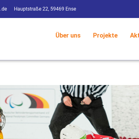
g.de
Hauptstraße 22, 59469 Ense
Über uns
Projekte
Ak