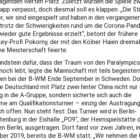
agenden vierten Platz. Zuletzt wurden die Spiele z
app verpasst, doch diesmal soll es klappen. „Die 
er, wir sind eingespielt und haben in den vergangene
trotz der Schwierigkeiten rund um die Corona-Pan
ieder gute Ergebnisse erzielt“, betont der frühere
ey-Profi Pokorny, der mit den Kölner Haien dreimal
e Meisterschaft feierte.
ndstein dafür, dass der Traum von den Paralympics
noch lebt, legte die Mannschaft mit teils begeiste
tten bei der B-WM Ende September in Schweden. Do
e Deutschland mit Platz zwei hinter China nicht nur
g in die A-Gruppe, sondern sicherte sich auch die
me am Qualifikationsturnier – einzig der Austragun
h offen. Nun steht fest: Das Turnier wird in Berlin-
tenburg in der Eishalle „PO9“, der Heimspielstätte
n Berlin, ausgetragen. Dort fand vor zwei Jahren, i
r 2019, bereits die B-WM statt. „Wir nehmen die