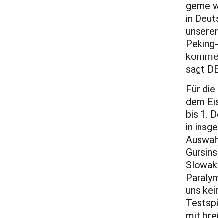
gerne w
in Deut
unseren
Peking-
kommen
sagt D
Für die
dem Ei
bis 1. 
in insg
Auswah
Gursins
Slowak
Paralym
uns kei
Testspi
mit bre