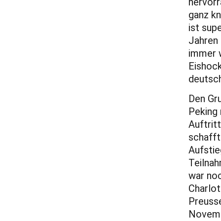
hervorr
ganz kn
ist sup
Jahren 
immer w
Eishock
deutsch
Den Gru
Peking 
Auftri
schafft
Aufstie
Teilnah
war noc
Charlot
Preusse
Novembe